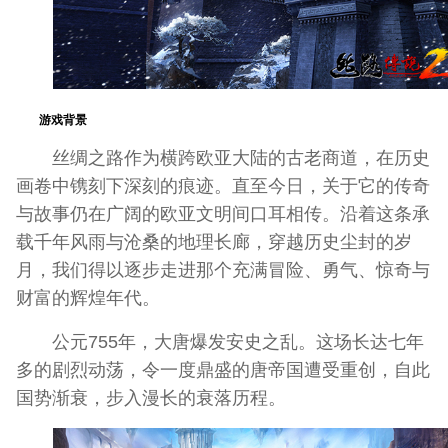
游戏背景
丝绸之路作为横跨欧亚大陆的古老商道，在历史
画卷中镌刻下深刻的痕迹。直至今日，关于它的传奇
与故事仍在广阔的欧亚文明间口耳相传。沿着这条承
载千年风雨与沧桑的地理长廊，穿越历史尘封的岁
月，我们得以逐步走进那个充满冒险、勇气、惊奇与
财富的辉煌年代。
公元755年，大唐爆发安史之乱。这场长达七年
多的剧烈动荡，令一度鼎盛的唐帝国遭受重创，自此
国势渐衰，步入漫长的衰落历程。