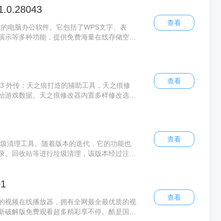
.0.28043
查看
非常专业的电脑办公软件。它包括了WPS文字、表
演示等多种功能，提供免费海量在线存储空间
本，用户可免费使用。
查看
3 外传：天之痕打造的辅助工具，天之痕修
始游戏数据。天之痕修改器内置多样修改选
值，支持血量、灵力、五行属性、金币与遇敌
，随心打造适合自己的游玩体验。
查看
统垃圾清理工具。随着版本的迭代，它的功能也
录、回收站等进行垃圾清理，该版本经过注册
便。
1
查看
的视频在线播放器，拥有全网最全最优质的视
新破解版免费观看超多精彩享不停。酷是国内