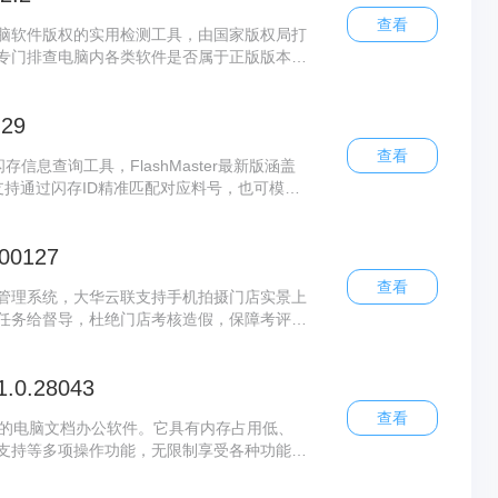
查看
脑软件版权的实用检测工具，由国家版权局打
专门排查电脑内各类软件是否属于正版版本，
版软件检查工具检测完毕会展示完整详情，还
群开展正版化自查工作时，用它会十分合适。
.29
查看
闪存信息查询工具，FlashMaster最新版涵盖
，支持通过闪存ID精准匹配对应料号，也可模糊
lashMaster操作简单、适配性广，满足各
00127
查看
管理系统，大华云联支持手机拍摄门店实景上
任务给督导，杜绝门店考核造假，保障考评公
考勤、智能报警、AI 分析、设备运维六大
景，一站式实现智能化安防与门店数字化管
.0.28043
查看
常专业的电脑文档办公软件。它具有内存占用低、
支持等多项操作功能，无限制享受各种功能的
用户可永久免费使用。