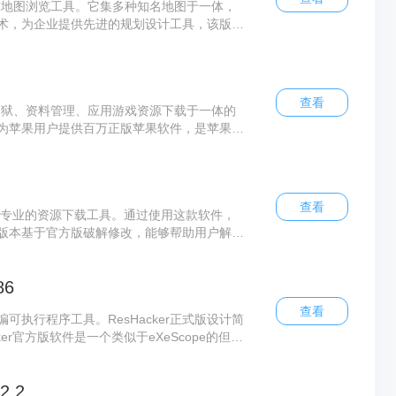
球地图浏览工具。它集多种知名地图于一体，
术，为企业提供先进的规划设计工具，该版本
永久VIP特权。
查看
越狱、资料管理、应用游戏资源下载于一体的
为苹果用户提供百万正版苹果软件，是苹果玩
天地下载吧！
查看
常专业的资源下载工具。通过使用这款软件，
版本基于官方版破解修改，能够帮助用户解除
86
查看
编可执行程序工具。ResHacker正式版设计简
er官方版软件是一个类似于eXeScope的但在
ope不能预览菜单但它可以。
.2