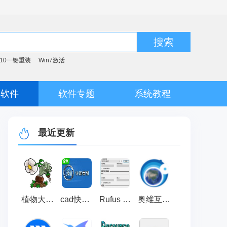
搜索
n10一键重装
Win7激活
脑软件
软件专题
系统教程
最近更新
植物大战僵尸95改版修改器 官方版 v2.6.0.5
cad快速看图官方版 v6.5.2.104
Rufus 官方版 v4.15
奥维互动地图浏览器 v10.6.5