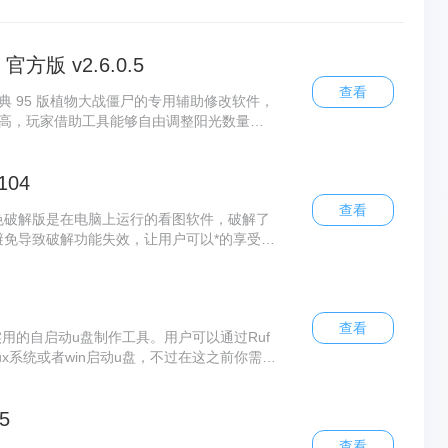
版 v2.6.0.5
查看
典 95 版植物大战僵尸的专用辅助修改软件，
极高，玩家借助工具能够自由调整阳光数量、
还能改动僵尸行为模式、解锁稀有道具。植物
戏游玩难度，自由打造专属玩法，自定义塔防
104
味玩法。
查看
VIP绿色破解版是在电脑上运行的看图软件，破解了
避免导致破解功能失效，让用户可以*的享受C
查看
款实用的自启动u盘制作工具。用户可以通过Ruf
nux系统或者win启动u盘，不过在这之前你需要
5
查看