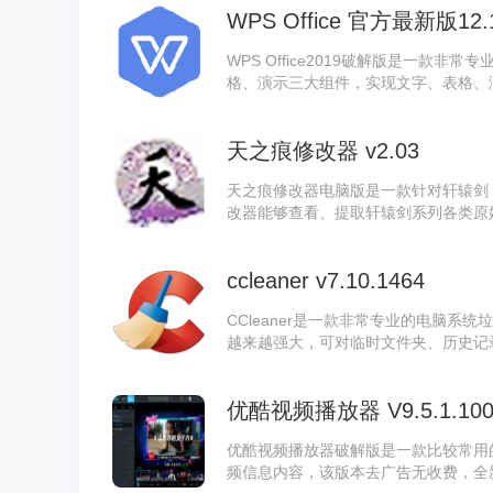
WPS Office 官方最新版12.1
WPS Office2019破解版是一款
格、演示三大组件，实现文字、表格、
及文档模板，此版本经过激活码破解版
天之痕修改器 v2.03
天之痕修改器电脑版是一款针对轩辕剑 
改器能够查看、提取轩辕剑系列各类原
项，可调整角色经验、属性、技能等数
步数更改，方便玩家自由调整游戏进程
ccleaner v7.10.1464
CCleaner是一款非常专业的电脑系
越来越强大，可对临时文件夹、历史记
码破解，并且免安装，使用起来更加方
优酷视频播放器 V9.5.1.100
优酷视频播放器破解版是一款比较常用
频信息内容，该版本去广告无收费，全