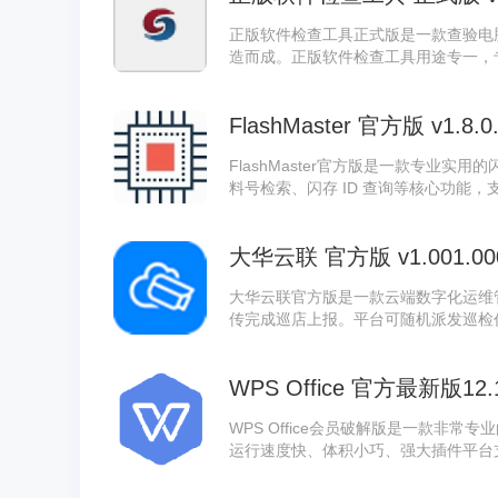
正版软件检查工具正式版是一款查验电
造而成。正版软件检查工具用途专一，
客户端占用空间小、界面简洁易懂。正
支持将检测报告导出保存，职场办公人
FlashMaster 官方版 v1.8.0
FlashMaster官方版是一款专业实用的
料号检索、闪存 ID 查询等核心功能
查询残缺料号信息，附带一键截图功能。F
类闪存参数查询使用需求。
大华云联 官方版 v1.001.00
大华云联官方版是一款云端数字化运维
传完成巡店上报。平台可随机派发巡检
正。同时大华云联整合了远程监控、门禁
模块，适配小区、门店、工厂等多种场
WPS Office 官方最新版12.1
控。
WPS Office会员破解版是一款非
运行速度快、体积小巧、强大插件平台
免费版本，该版本经过VIP会员破解，