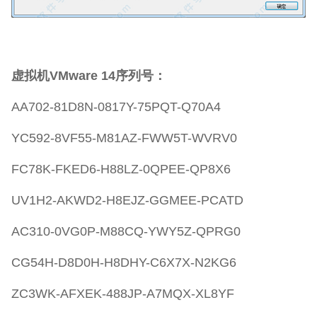
虚拟机VMware 14序列号：
AA702-81D8N-0817Y-75PQT-Q70A4
YC592-8VF55-M81AZ-FWW5T-WVRV0
FC78K-FKED6-H88LZ-0QPEE-QP8X6
UV1H2-AKWD2-H8EJZ-GGMEE-PCATD
AC310-0VG0P-M88CQ-YWY5Z-QPRG0
CG54H-D8D0H-H8DHY-C6X7X-N2KG6
ZC3WK-AFXEK-488JP-A7MQX-XL8YF