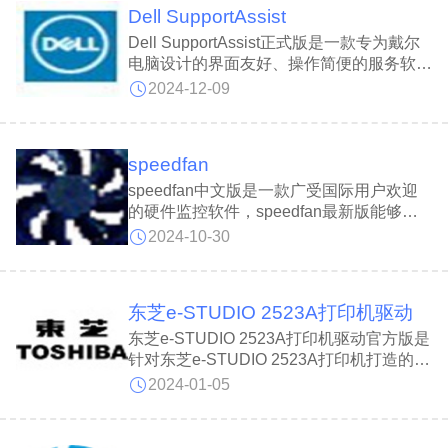
Dell SupportAssist
控制修复C++的模式。P
Dell SupportAssist正式版是一款专为戴尔
电脑设计的界面友好、操作简便的服务软
件。Dell SupportAssist最新版能够自动检
2024-12-09
测电脑状态，支持硬盘、电池和风扇的故障
预测，运行诊断，更新驱动程序，并监控硬
件和软件使用情况，Dell SupportAssist会
speedfan
生成报告，帮助用户优化设备性能。
speedfan中文版是一款广受国际用户欢迎
的硬件监控软件，speedfan最新版能够根
据系统温度自动调节风扇速度，有效管理硬
2024-10-30
件性能与散热。speedfan电脑版能读取硬
盘温度和SMART信息，预警硬盘问题;实时
监控CPU、主板、硬盘等硬件的温度、电
东芝e-STUDIO 2523A打印机驱动
压和转速，支持FSB速度调节，优化系统性
能。
东芝e-STUDIO 2523A打印机驱动官方版是
针对东芝e-STUDIO 2523A打印机打造的驱
动程序。东芝e-STUDIO 2523A打印机驱动
2024-01-05
官方版提供了稳定可靠的驱动程序，确保用
户的打印机与计算机之间的无缝连接。东芝
e-STUDIO 2523A打印机驱动能够让使用了