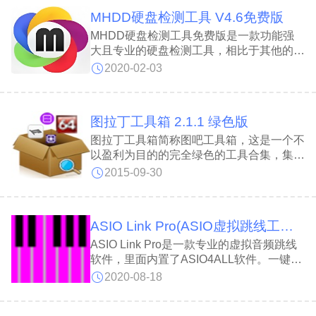
数据存储过程中的丢包问题，确保系统运行
MHDD硬盘检测工具 V4.6免费版
稳定可靠。软件支持多种数据导出格式，包
括文本文件、CSV(EXCEL)表格以及二进
MHDD硬盘检测工具免费版是一款功能强
制BIN文件，满足不同场景下的数据处理需
大且专业的硬盘检测工具，相比于其他的检
求。
测工具，MHDD硬盘检测工具免费版具有
2020-02-03
更多强大的功能、更加快速的扫描速度，能
够帮助使用者修复硬盘坏道，让硬盘延长使
用寿命。
图拉丁工具箱 2.1.1 绿色版
图拉丁工具箱简称图吧工具箱，这是一个不
以盈利为目的的完全绿色的工具合集，集成
了常用的硬件检测与系统维护等工具，方
2015-09-30
便“图钉”使用。工具箱纯绿色，无需安装，
无广告推广，不会联网不会捆绑或者诱导用
户安装任意程序或改变系统设置，
ASIO Link Pro(ASIO虚拟跳线工具) V2.4.4.2 免费中文版
ASIO Link Pro是一款专业的虚拟音频跳线
软件，里面内置了ASIO4ALL软件。一键安
装十分方便，兼容性好，稳定性强，延迟更
2020-08-18
小，支持集成声卡调试，以及不带内录功能
的外置声卡搭载机架之用。