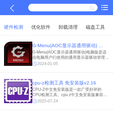
硬件检测
优化软件
卸载清理
磁盘工具
G-Menu(AOC显示器通用驱动) v3.33.0
G-Menu(AOC显示器通用驱动)电脑版是适
合电脑用户们使用的通用显示器驱动管理程
序。G-Menu(AOC显示器通用驱动)电脑版
2024-01-05
可以用来驱动用户的显示器设备，从而能够
让用户自定义调节显示器的各项属性参数，
包括模式、灯光、功能等。G-Menu(AOC
cpu-z检测工具 免安装版v2.16
显示器通用驱动)还具备了游戏同步的功
能，让用户更好地使用显示器。
CPU-Z中文免安装版是一款广受好评的
CPU检测工具。cpu z中文免安装版兼容多
种类型的CPU，启动速度快，检测效率
2025-07-24
高。cpu z中文免安装版还能准确识别主板
和内存的相关信息，尤其提供了内存双通道