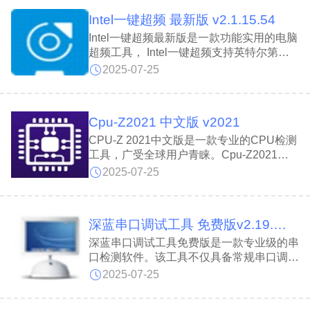
检测功能，能够充分满足用户的日常使用需
Intel一键超频 最新版 v2.1.15.54
求。
Intel一键超频最新版是一款功能实用的电脑
超频工具， Intel一键超频支持英特尔第七
代及以上处理器进行超频操作。 Intel一键
2025-07-25
超频兼容Windows 10系统，用户安装后可
通过一键操作实时提升CPU运行频率，有
效增强整机性能表现。
Cpu-Z2021 中文版 v2021
CPU-Z 2021中文版是一款专业的CPU检测
工具，广受全球用户青睐。Cpu-Z2021版
本几乎兼容所有类型的CPU，具备快速启
2025-07-25
动与高效检测的特点。除核心的处理器信息
外，Cpu-Z2021还能全面监测主板和内存
参数，并新增了对显卡等硬件组件的识别功
深蓝串口调试工具 免费版v2.19.12.40916
能，适用于各品牌及型号的硬件检测需求。
深蓝串口调试工具免费版是一款专业级的串
口检测软件。该工具不仅具备常规串口调试
软件的全部功能，还创新性地集成了高效的
2025-07-25
数据管理模块，支持自动/手动双模式数据
存储。采用先进的多线程技术，有效解决了