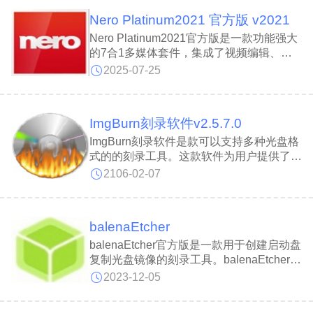
CD和 DVD，是一个相当不错的光碟刻录程
Nero Platinum2021 官方版 v2021
序。​
Nero Platinum2021官方版是一款功能强大
的7合1多媒体套件，集成了视频编辑、刻
录、转换、加密、压缩、流式传输、翻录等
2025-07-25
多种实用工具于一体。Nero Platinum 2021
内置顶级的视频和音频编辑功能，支持用户
对媒体文件进行专业级的制作与处理。
ImgBurn刻录软件v2.5.7.0
Nero Platinum 2021操作界面友好，功能丰
富且高效，能为多媒体处理与内容创作提供
ImgBurn刻录软件是款可以支持多种光盘格
全面支持。
式的的刻录工具。这款软件为用户提供了多
种实用的功能，包括了读取、构建、写入、
2106-02-07
验证、发现等，并且支持多种文件格式，很
好的满足了不同用户的各种需求。并且支持
市面十多种光盘图像档，所有光盘格式完美
balenaEtcher
支持。
balenaEtcher官方版是一款用于创建启动盘
复制光盘镜像的刻录工具。balenaEtcher官
方版让用户可以通过简单的三步操作，轻松
2023-12-05
制作U盘启动盘年前支持多种文件格式，包
括bin、bz2、dmg、dsk、etch、gz、iso、