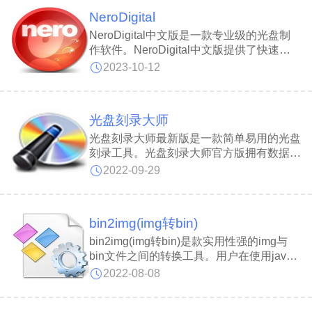
raw、wic、zip等。balenaEtcher官方版还
NeroDigital
可以将磁盘映像烧录到磁盘、USB闪存驱
动器或网络映像服务。
NeroDigital中文版是一款专业级的光盘制
作软件。NeroDigital中文版提供了快速、
高效、稳定的烧录核心，可以轻松制作专属
2023-10-12
的CD和DVD。NeroDigital中文版软件界面
友好，操作简单，支持多种文件格式，同时
具备高速、稳定的烧录核心，是您烧录光盘
光盘刻录大师
的绝佳搭档。
光盘刻录大师最新版是一款简单易用的光盘
刻录工具。光盘刻录大师官方版拥有数据刻
录、光盘备份、影碟光盘制作、音乐光盘制
2022-09-29
作等功能，支持任何主流音视频格式。光盘
刻录大师采用先进的防烧死技术以及智能盘
片复制算法打造，运行稳定速度快，超越其
bin2img(img转bin)
他同类产品。
bin2img(img转bin)是款实用性强的img与
bin文件之间的转换工具。用户在使用java
程序软件中是经常需要使用到的，用户可以
2022-08-08
使用软件将二进制文件转换为图像格式，为
编程开发人员提高工作效率，此软件非常适