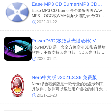
Ease MP3 CD Burner(MP3 CD烧录软件) V1.60 官方版
Ease MP3 CD Burner是个能够将将WAV、
MP3、OGG或WMA音频快速刻录成CD的
烧录软件，操作非常的简单，导入音频，插
2022-01-22
入光盘，就能快速进行烧录操作，有需要的
可以下载来使用。
PowerDVD(极致蓝光播放器) V14.0.4412.58 免费版
PowerDVD 是一套全方位高清3D影音播放
软件，不仅支持蓝光电影、3D蓝光电影、
DVD视频、大多数视频格式文件、音乐文
2022-01-21
件，而且还可以将2D电影转换为3D电影来
观看！当你欣赏普通2D影片时，只要点击
播放器下面的3D按钮，PowerDVD 就可以
Nero中文版 v2021.8.36 免费版
轻松将电影转换为3D效果来播放！
Nero绿色破解版是一款专业的光盘录制工
具软件，软件可以帮助用户轻松的制作您的
专属DVD和CD。软件支持视频光盘、数据
2021-12-23
光盘、硬盘备份、音频光盘以及混合模式光
盘刻录，软件的操作也非常的简单，只需要
根据提示就可以完成制作，电脑小白也可以