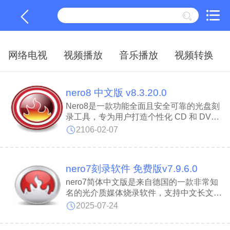
网络电视
视频播放
音乐播放
视频转换
nero8 中文版 v8.3.20.0
Nero8是一款功能全面且安全可靠的光盘刻
录工具，专为用户打造个性化 CD 和 DVD
而设计。Nero 8全面支持 DVD 光盘刻录，
2106-02-07
并新增多种高级 CD、DVD 及 HD DVD 刻
录功能，满足多样化需求。Nero 8内置高速
稳定的刻录引擎，确保数据刻录过程高效、
nero7刻录软件 免费版v7.9.6.0
可靠，大幅提升成功率。
nero7简体中文版是来自德国的一款非常知
名的光介质媒体烧录软件，支持中文长文件
名刻录，也支持ATAPI(IDE)的光碟刻录
2025-07-24
机，nero7简体中文版可刻录多种类型的光
碟片，让您以轻松快速的方式制作您专属的