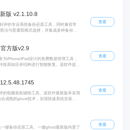
启动。
 v2.1.10.8
查看
受好评的专业系统备份还原工具，同时兼容常
供简洁与普通双模式选择，并集成多种备份模
插件，运行稳定高效。
官方版v2.9
查看
为iPhone/iPad设计的免费数据管理工具，
持按原始目录结构进行智能恢复。该软件提供
份中还原手机数据，也能便捷地将移动端文件
5.48.1745
查看
评的电脑装机辅助工具。该软件最新版本采用
合成熟的ghost技术，实现快速系统安装。
小熊一键重装系统官方版具备安全可靠的特
全自动化操作流程，便携性强，使用简单便捷。
查看
统一键备份还原工具。一键ghost最新版内置了