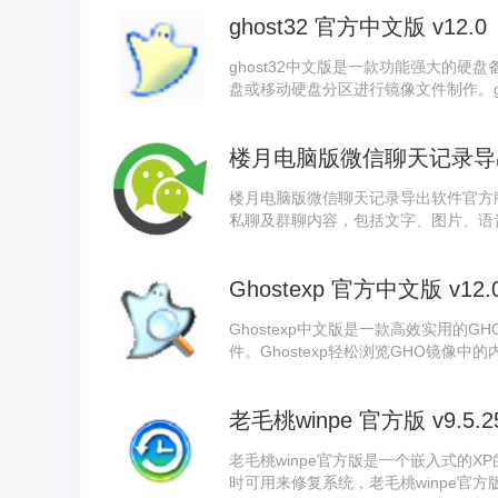
ghost32 官方中文版 v12.0
ghost32中文版是一款功能强大的硬盘
盘或移动硬盘分区进行镜像文件制作。g
可通过该工具快速创建原始磁盘的完整拷
在其他配置相同的机器上直接还原，省
楼月电脑版微信聊天记录导出软
力，保障系统安全稳定。
楼月电脑版微信聊天记录导出软件官方
私聊及群聊内容，包括文字、图片、语
微信聊天记录导出软件时，若您需要将
出为Word格式，以适应不同的使用需
Ghostexp 官方中文版 v12.0
用于备份还是日常查阅，它都是一款实
Ghostexp中文版是一款高效实用的G
件。Ghostexp轻松浏览GHO镜像
操作，实现对备份镜像的灵活编辑。Gho
人员，能够在不还原整个镜像的情况下
老毛桃winpe 官方版 v9.5.2
率。
老毛桃winpe官方版是一个嵌入式的X
时可用来修复系统，老毛桃winpe官