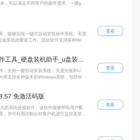
本，可以满足不同用户的操作需求。一键gho
功能，能够全自动无人值守安装，并卸载残留垃
查看
具，能够实现一键式自动安装操作系统。无需
成系统的重装工作。这款软件支持多种Wind
、Win7和Win XP，为用户提供了安全、稳定、纯
蓝鲸装机大师(u盘启动盘制作工具_硬盘装机助手_u盘装系统)
查看
件，支持一键自动安装系统，无需光驱和U
支持多种版本的Windows系统，包括Win
供安全、稳定、纯净、高效的操作系统环境。蓝鲸装机
以自由选择备份文件，确保数据安全。
.57 免激活码版
查看
强大的系统还原软件。该软件能够帮助用户配
置，并可利用控制台对客户机进行监控及管
00%恢复工作站。