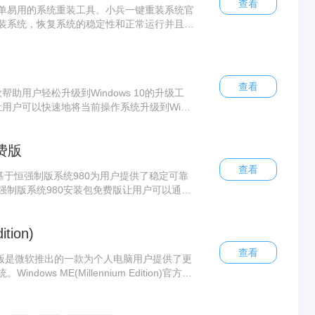
查看
单易用的系统重装工具。小兵一键重装系统官
装系统，恢复系统的稳定性和正常运行并且具
特点，适用于各种类型的电脑和操作系统。小
轻松地备份和还原系统，同时也可以选择自定
查看
款帮助用户轻松升级到Windows 10的升级工
版让用户可以快速地将当前操作系统升级到Wind
序。微软Windows 10易升官方最新版提供了
级过程中不会丢失任何数据或损坏任何应用程
费版
查看
基于恒强制版系统980为用户提供了稳定可靠
强制版系统980安装包免费版让用户可以通过
装到自己的计算机上，享受其强大的功能和优化
种硬件设备和常用软件。恒强制版系统980安
tion)
需要的组件和功能，个性化定制自己的操作系
查看
ition)官方版是微软推出的一款为个人电脑用户提供了更
ws ME(Millennium Edition)官方版
了许多新的特性和改进并且具有更稳定的系统架构
设备驱动支持。Windows ME(Millen