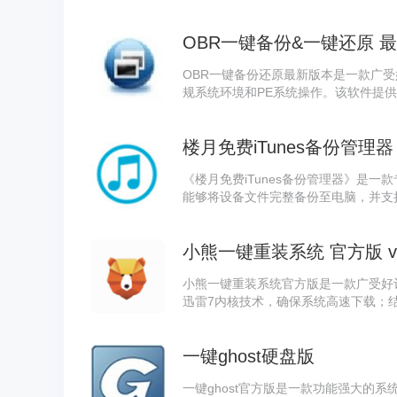
密码，可以从光盘，U盘，移动硬盘等
OBR一键备份&一键还原 最新版
OBR一键备份还原最新版本是一款广
规系统环境和PE系统操作。该软件提
式及压缩功能，所有操作无需额外安装
楼月免费iTunes备份管理器 
《楼月免费iTunes备份管理器》是一款专
能够将设备文件完整备份至电脑，并支
双向文件传输功能，用户既可快速从备
导出到计算机本地存储。
小熊一键重装系统 官方版 v12.
小熊一键重装系统官方版是一款广受好
迅雷7内核技术，确保系统高速下载；结
作为一款人性化的系统重装解决方案，
点，支持一键制作USB系统安装盘，
一键ghost硬盘版
一键ghost官方版是一款功能强大的系