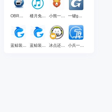
OBR一键备份&一键还原 最新版 v2.1.10.8
楼月免费iTunes备份管理器 官方版v2.9
小熊一键重装系统 官方版 v12.5.48.1745
一键ghost硬盘版
蓝鲸装机大师
蓝鲸装机大师(u盘启动盘制作工具_硬盘装机助手_u盘装系统)
冰点还原精灵密钥破解版 V8.57 免激活码版
小兵一键重装系统