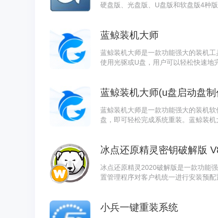
硬盘版、光盘版、U盘版和软盘版4种版
st软件支持一键备份、恢复、还原等
圾，安全快速。
蓝鲸装机大师
蓝鲸装机大师是一款功能强大的装机工
使用光驱或U盘，用户可以轻松快速地完
ows系统版本，包括Win11、Win10
净且高效的系统运行环境。
蓝鲸装机大师是一款功能强大的装机软
盘，即可轻松完成系统重装。蓝鲸装机大师
11、Win10、Win8和Win7.提
大师还具备智能备份还原功能，用户可
冰点还原精灵密钥破解版 V8
冰点还原精灵2020破解版是一款功能
置管理程序对客户机统一进行安装预配
理，全新版本能够让用户电脑启动时能1
小兵一键重装系统