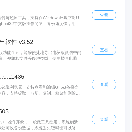
查看
备份与还原工具，支持在Windows环境下对U
host32中文版操作简便、备份速度快，用户
贝，极大提升系统部署效率。ghost32轻松
去重复安装的繁琐过程，为用户节省时间与精
件 v3.52
查看
版功能全面，能够便捷地导出电脑版微信中的
音、视频和文件等多种类型。使用楼月电脑版
聊天记录整理为文档或打印，该软件还支持导
求。楼月电脑版微信聊天记录导出软件无论是
.0.11436
用高效的工具。
查看
HO镜像浏览器，支持查看和编辑Ghost备份文
中的内容，支持提取、剪切、复制、粘贴和删除等
stexp特别适用于系统封装爱好者和IT维护
快速修改或提取特定文件，极大提高了工作效
505
查看
P的PE操作系统，一般做工具盘用，系统崩溃
方版还可以备份数据，系统丢失密码也可以修改