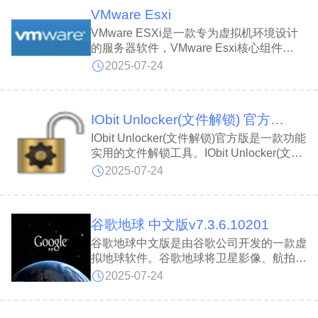
程序运行异常，并弹出相关错误提示。您可
VMware Esxi
通过本站提供的 api-ms-win-shcore-
scaling-l1-1-1.dll 文件快速修复此错误。
VMware ESXi是一款专为虚拟机环境设计
的服务器软件，VMware Esxi核心组件
ESXi能够构建资源池，统一管理计算、网
2025-07-24
络及存储资源，从而充分挖掘物理服务器的
潜力，显著提升资源利用率并降低能耗。
VMware ESXi已发展成为集虚拟化基础架
IObit Unlocker(文件解锁) 官方版 v1.2
构、集中管理、高可用性以及性能监控于一
体的综合解决方案，被公认为业界最稳定可
IObit Unlocker(文件解锁)官方版是一款功能
靠的虚拟化平台。
实用的文件解锁工具。IObit Unlocker(文件
解锁)官方版支持通过拖放或点击添加按钮
2025-07-24
的方式，对目标文件或文件夹执行删除、重
命名、移动及复制等操作，有效解决文件无
法删除或访问被拒绝的问题。此外，当用户
谷歌地球 中文版v7.3.6.10201
切换到“强制”模式时，IObit Unlocker能够终
止所有与锁定文件或文件夹相关的进程。
谷歌地球中文版是由谷歌公司开发的一款虚
拟地球软件。谷歌地球将卫星影像、航拍图
像和空间信息系统整合于三维模型之中，能
2025-07-24
够以更全面、立体的方式向用户呈现地理信
息。此外，谷歌地球中文版还支持用户浏览
全球各地的发展历程，包括大陆板块变迁、