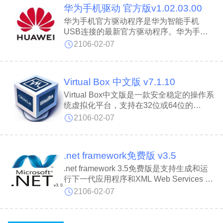
华为手机驱动 官方版v1.02.03.00
海平面升降等相关数据。
华为手机官方驱动程序是华为智能手机
USB连接的最新官方驱动程序。华为手机
驱动能够解决手机通过USB数据线连接电
2106-02-07
脑后无法识别设备或读取文件的问题。华为
手机驱动兼容32位与64位的Windows XP、
Vista及Win7操作系统，安装便捷，稳定可
Virtual Box 中文版 v7.1.10
靠！
Virtual Box中文版是一款安全稳定的操作系
统虚拟化平台，支持在32位或64位的
Windows、Solaris及Linux等宿主操作系统
2106-02-07
上运行多种x86架构的客户端系统。Virtual
Box具备良好的兼容性与稳定性，支持硬件
虚拟化、快照、网络模拟等丰富功能。
.net framework免费版 v3.5
Virtual Box开源免费、操作简便的特点，也
使其成为个人用户学习与实验不同操作系统
.net framework 3.5免费版是支持生成和运
的首选方案。
行下一代应用程序和XML Web Services 的
内部Windows 组件。用于Windows的新托
2106-02-07
管代码编程模型。.net framework 3.5免费
版还包含若干技术领域中的大量新功
能，.NET Framework 3.5以新程序集的形