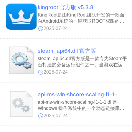
系统目录：32位系统为
kingroot 官方版 v5.3.8
C:\Windows\System32，64位系统为
C:\Windows\SysWOW64。
KingRoot是由KingRoot团队开发的一款面
向Android系统的一键获取ROOT权限的工
具，以其便捷的一键Root功能与广泛的设
2025-07-24
备适配性受到用户欢迎。kingroot兼容三
星、HTC、中兴等多个品牌的多种机型，
并支持Android 2.2到Android 4.03版本的系
steam_api64.dll 官方版
统。KingRoot不仅具备高成功率的Root能
力，还内置了Root核心防护引擎，保障操
steam_api64.dll官方版是一款专为Steam平
作过程的安全可靠。
台打造的必备运行组件之一。当游戏在运行
过程在出现“找不到steam_api64.dll”或
2025-07-24
者“steam_api64.dll损坏”等提示时，即可安
装该文件来解决。steam_api64.dll文件体
积小巧，简单易用，可以更轻松地将更新应
api-ms-win-shcore-scaling-l1-1-1.dll 官方版
用于各个模块。
api-ms-win-shcore-scaling-l1-1-1.dll是
Windows 操作系统中的一个动态链接库
（DLL）文件，api-ms-win-shcore-scaling-
2025-07-24
l1-1-1.dll隶属于 Windows Shell 核心库。
若该文件丢失或损坏，可能导致系统或应用