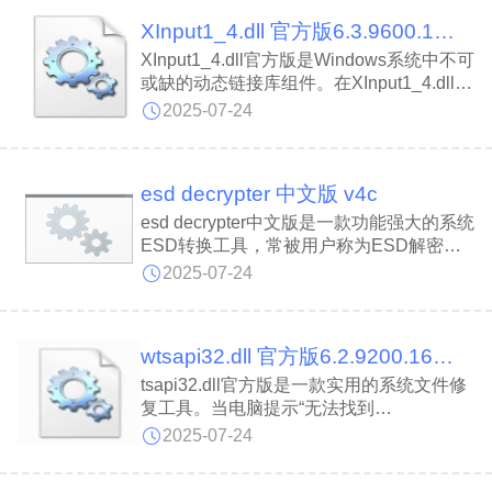
误提示。使用kernel32.dll win7时，当您的
XInput1_4.dll 官方版6.3.9600.16384
电脑出现此类错误时，它可帮助您快速修复
问题。
XInput1_4.dll官方版是Windows系统中不可
或缺的动态链接库组件。在XInput1_4.dll
中，当系统缺失该文件时，可能导致游戏及
2025-07-24
应用程序运行异常，用户可通过重新安装解
决。XInput1_4.dll能有效修复系统提示“丢
失XInput1-4.dll”或“找不到XInput1-4.dll”等
esd decrypter 中文版 v4c
错误。
esd decrypter中文版是一款功能强大的系统
ESD转换工具，常被用户称为ESD解密
器。esd decrypter工具具备极快的转换速
2025-07-24
度，可高效解密微软ESD文件并转换为
WIM或ISO格式。esd decrypter操作界面简
洁直观，本页面已汇总详细使用教程，方便
wtsapi32.dll 官方版6.2.9200.16384
用户参考并按步骤完成操作。
tsapi32.dll官方版是一款实用的系统文件修
复工具。当电脑提示“无法找到
wtsapi32.dll”或“计算机缺少wtsapi32.dll”等
2025-07-24
错误时，可使用wtsapi32.dll最新版进行修
复。使用方法为将“wtsapi32.dll”文件复制到