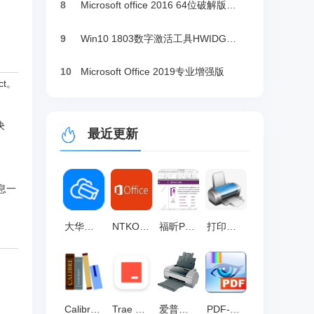
8
Microsoft office 2016 64位破解版下载
9
Win10 1803数字激活工具HWIDGen（推荐）
10
Microsoft Office 2019专业增强版
t。
决
最近更新
信息一
大华云联 官方版 v1.001.0000127
NTKO OFFICE文档控件 官方版 v5.0.2.6
福昕PDF编辑器 v14.1.614.40404
打印机共享助手 官方版v1.4
Calibre(电子书管理器) 中文版v8.7.0
Trae Windows版 v1.96.4
爱普生1390清零软件 免费版
PDF-XChange Viewer 最新版 v2.5.322.10