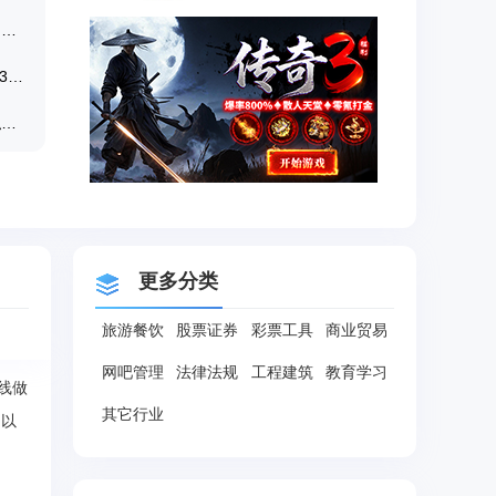
MathType7永久激活版 V7.5 最新免费版,mathtype公式编辑器
DesktopVoc【单词学习软件】v2021.4.63 破解版
初中物理虚拟实验室《物理虚拟实验模拟软件》 v1.40完整破解版
更多分类
旅游餐饮
股票证券
彩票工具
商业贸易
网吧管理
法律法规
工程建筑
教育学习
线做
其它行业
构以