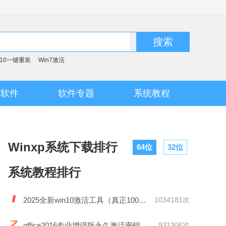
搜索
n10一键重装
Win7激活
脑软件
软件专题
系统教程
Winxp系统下载排行
64位
32位
系统教程排行
2025全新win10激活工具（真正100%激活）
1034181次
office2016专业增强版永久激活密钥
931306次