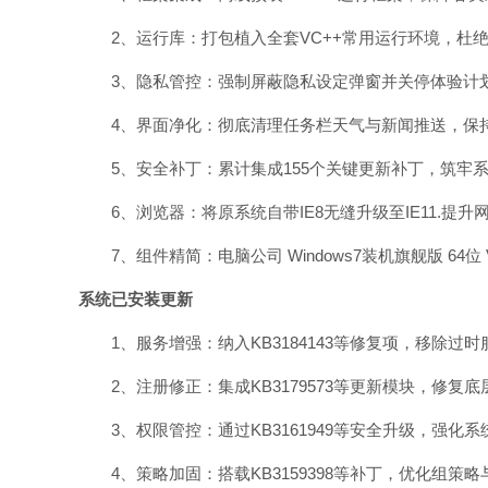
2、运行库：打包植入全套VC++常用运行环境，杜
3、隐私管控：强制屏蔽隐私设定弹窗并关停体验计
4、界面净化：彻底清理任务栏天气与新闻推送，保
5、安全补丁：累计集成155个关键更新补丁，筑牢
6、浏览器：将原系统自带IE8无缝升级至IE11.提升
7、组件精简：电脑公司 Windows7装机旗舰版 64位
系统已安装更新
1、服务增强：纳入KB3184143等修复项，移除过
2、注册修正：集成KB3179573等更新模块，修复
3、权限管控：通过KB3161949等安全升级，强化
4、策略加固：搭载KB3159398等补丁，优化组策