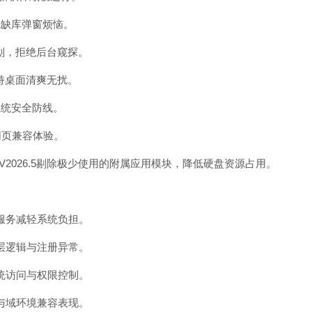
绝缺库弹窗烦恼。
划，拒绝后台窥探。
持桌面清爽无扰。
系统安全防线。
网页兼容体验。
 V2026.5剔除极少使用的附属应用模块，降低硬盘资源占用。
时服务减轻系统负担。
底层逻辑与注册异常。
系统访问与权限控制。
略与域环境兼容表现。